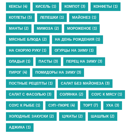
КЕКСЫ
(4)
КИСЕЛЬ
(1)
КОМПОТ
(3)
КОНФЕТЫ
(1)
КОТЛЕТЫ
(5)
ЛЕПЕШКИ
(1)
МАЙОНЕЗ
(1)
МАНТЫ
(2)
МИМОЗА
(2)
МОРОЖЕНОЕ
(1)
МЯСНЫЕ БЛЮДА
(2)
НА ДЕНЬ РОЖДЕНИЯ
(1)
НА СКОРУЮ РУКУ
(1)
ОГУРЦЫ НА ЗИМУ
(1)
ОЛАДЬИ
(1)
ПАСТЫ
(3)
ПЕРЕЦ НА ЗИМУ
(3)
ПИРОГ
(4)
ПОМИДОРЫ НА ЗИМУ
(3)
ПОСТНЫЕ РЕЦЕПТЫ
(1)
САЛАТ БЕЗ МАЙОНЕЗА
(3)
САЛАТ С ФАСОЛЬЮ
(3)
СОЛЯНКА
(2)
СОУС К МЯСУ
(1)
СОУС К РЫБЕ
(1)
СУП-ПЮРЕ
(4)
ТОРТ
(7)
УХА
(3)
ХОЛОДНЫЕ ЗАКУСКИ
(2)
ЦУКАТЫ
(2)
ШАШЛЫК
(2)
АДЖИКА
(1)