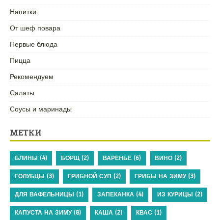
Напитки
От шеф повара
Первые блюда
Пицца
Рекомендуем
Салаты
Соусы и маринады
МЕТКИ
БЛИНЫ
(4)
БОРЩ
(2)
ВАРЕНЬЕ
(6)
ВИНО
(2)
ГОЛУБЦЫ
(3)
ГРИБНОЙ СУП
(2)
ГРИБЫ НА ЗИМУ
(3)
ДЛЯ ВАФЕЛЬНИЦЫ
(1)
ЗАПЕКАНКА
(4)
ИЗ КУРИЦЫ
(2)
КАПУСТА НА ЗИМУ
(8)
КАША
(2)
КВАС
(1)