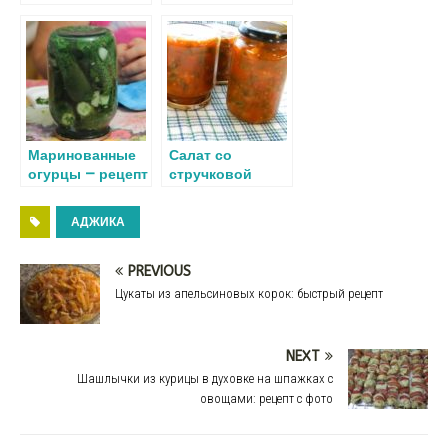
ki
ь
рецепт
маринованный
быстрого
на зиму —
приготовления
простой рецепт
Маринованные
Салат со
огурцы — рецепт
стручковой
на зиму,
фасолью на
хрустящие, в
зиму — рецепт с
АДЖИКА
банках
фото пошагово,
самый вкусный
PREVIOUS
Цукаты из апельсиновых корок: быстрый рецепт
NEXT
Шашлычки из курицы в духовке на шпажках с
овощами: рецепт с фото