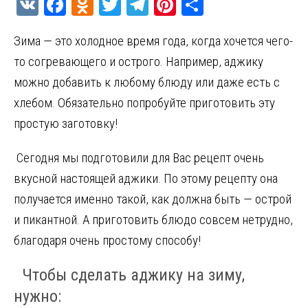
V
F
O
T
T
Pi
О
K
a
d
w
el
nt
т
Зима — это холодное время года, когда хочется чего-
ce
n
it
e
er
п
то согревающего и острого. Например, аджику
b
o
te
gr
es
р
можно добавить к любому блюду или даже есть с
o
kl
r
a
t
а
хлебом. Обязательно попробуйте приготовить эту
o
a
m
в
простую заготовку!
k
ss
и
ni
т
Сегодня мы подготовили для Вас рецепт очень
ki
ь
вкусной настоящей аджики. По этому рецепту она
получается именно такой, как должна быть — острой
и пикантной. А приготовить блюдо совсем нетрудно,
благодаря очень простому способу!
Чтобы сделать аджику на зиму,
нужно: