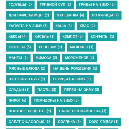
ГОЛУБЦЫ
(3)
ГРИБНОЙ СУП
(2)
ГРИБЫ НА ЗИМУ
(3)
ДЛЯ ВАФЕЛЬНИЦЫ
(1)
ЗАПЕКАНКА
(4)
ИЗ КУРИЦЫ
(2)
КАПУСТА НА ЗИМУ
(8)
КАША
(2)
КВАС
(1)
КЕКСЫ
(4)
КИСЕЛЬ
(1)
КОМПОТ
(3)
КОНФЕТЫ
(1)
КОТЛЕТЫ
(5)
ЛЕПЕШКИ
(1)
МАЙОНЕЗ
(1)
МАНТЫ
(2)
МИМОЗА
(2)
МОРОЖЕНОЕ
(1)
МЯСНЫЕ БЛЮДА
(2)
НА ДЕНЬ РОЖДЕНИЯ
(1)
НА СКОРУЮ РУКУ
(1)
ОГУРЦЫ НА ЗИМУ
(1)
ОЛАДЬИ
(1)
ПАСТЫ
(3)
ПЕРЕЦ НА ЗИМУ
(3)
ПИРОГ
(4)
ПОМИДОРЫ НА ЗИМУ
(3)
ПОСТНЫЕ РЕЦЕПТЫ
(1)
САЛАТ БЕЗ МАЙОНЕЗА
(3)
САЛАТ С ФАСОЛЬЮ
(3)
СОЛЯНКА
(2)
СОУС К МЯСУ
(1)