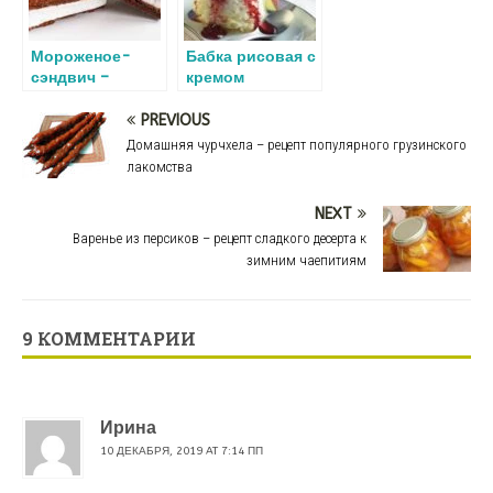
Мороженое-
Бабка рисовая с
сэндвич –
кремом
простой и
(рисовый
быстрый летний
пудинг) –
PREVIOUS
рецепт
готовим
Домашняя чурчхела – рецепт популярного грузинского
вкусный десерт
лакомства
вместе по
простому и
NEXT
легкому рецепту
Варенье из персиков – рецепт сладкого десерта к
с фото
зимним чаепитиям
9 КОММЕНТАРИИ
Ирина
10 ДЕКАБРЯ, 2019 AT 7:14 ПП