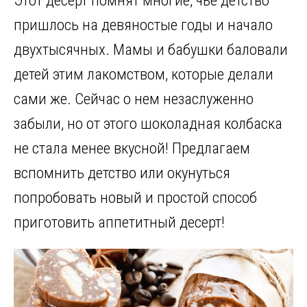
Этот десерт помнят многие, чье детство
ce
n
it
e
er
п
b
o
te
gr
es
р
пришлось на девяностые годы и начало
o
kl
r
a
t
а
двухтысячных. Мамы и бабушки баловали
o
a
m
в
детей этим лакомством, которые делали
k
ss
и
сами же. Сейчас о нем незаслуженно
ni
т
забыли, но от этого шоколадная колбаска
ki
ь
не стала менее вкусной! Предлагаем
вспомнить детство или окунуться
попробовать новый и простой способ
приготовить аппетитный десерт!