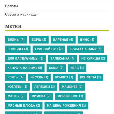
Салаты
Соусы и маринады
МЕТКИ
БЛИНЫ
(4)
БОРЩ
(2)
ВАРЕНЬЕ
(6)
ВИНО
(2)
ГОЛУБЦЫ
(3)
ГРИБНОЙ СУП
(2)
ГРИБЫ НА ЗИМУ
(3)
ДЛЯ ВАФЕЛЬНИЦЫ
(1)
ЗАПЕКАНКА
(4)
ИЗ КУРИЦЫ
(2)
КАПУСТА НА ЗИМУ
(8)
КАША
(2)
КВАС
(1)
КЕКСЫ
(4)
КИСЕЛЬ
(1)
КОМПОТ
(3)
КОНФЕТЫ
(1)
КОТЛЕТЫ
(5)
ЛЕПЕШКИ
(1)
МАЙОНЕЗ
(1)
МАНТЫ
(2)
МИМОЗА
(2)
МОРОЖЕНОЕ
(1)
МЯСНЫЕ БЛЮДА
(2)
НА ДЕНЬ РОЖДЕНИЯ
(1)