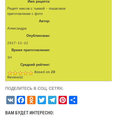
Имя рецепта:
Рецепт кексов с тыквой - пошаговое
приготовление с фото
Автор:
Александра
Опубликован:
2017-11-22
Время приготовления:
1H
Средний рейтинг:
Based on
20
Review(s)
ПОДЕЛИТЕСЬ В СОЦ. СЕТЯХ:
V
F
O
T
T
Pi
О
K
a
d
w
el
nt
т
ВАМ БУДЕТ ИНТЕРЕСНО:
ce
n
it
e
er
п