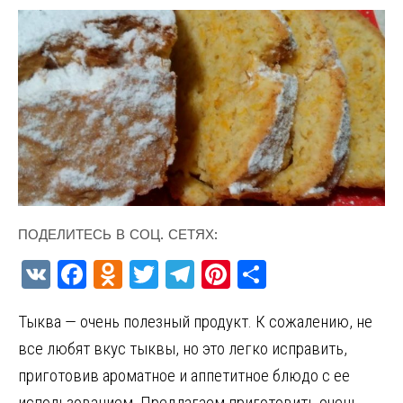
ПОДЕЛИТЕСЬ В СОЦ. СЕТЯХ:
V
F
O
T
T
Pi
О
K
a
d
w
el
nt
т
Тыква — очень полезный продукт. К сожалению, не
ce
n
it
e
er
п
все любят вкус тыквы, но это легко исправить,
b
o
te
gr
es
р
приготовив ароматное и аппетитное блюдо с ее
o
kl
r
a
t
а
использованием. Предлагаем приготовить очень