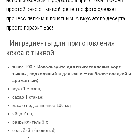
o
a
m
в
простой кекс с тыквой, рецепт с фото сделает
k
ss
и
процесс легким и понятным. А вкус этого десерта
ni
т
просто поразит Вас!
ki
ь
Ингредиенты для приготовления
кекса с тыквой:
тыква 100 г.
Используйте для приготовления сорт
тыквы, подходящий и для каши — он более сладкий и
ароматный;
мука 1 стакан;
сахар 1 стакан;
масло подсолнечное 100 мл;
яйца 2 шт;
разрыхлитель 5 г;
соль 2-3 г (щепотка);