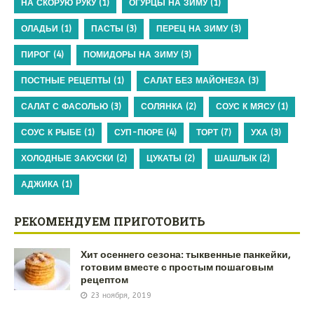
НА СКОРУЮ РУКУ
(1)
ОГУРЦЫ НА ЗИМУ
(1)
ОЛАДЬИ
(1)
ПАСТЫ
(3)
ПЕРЕЦ НА ЗИМУ
(3)
ПИРОГ
(4)
ПОМИДОРЫ НА ЗИМУ
(3)
ПОСТНЫЕ РЕЦЕПТЫ
(1)
САЛАТ БЕЗ МАЙОНЕЗА
(3)
САЛАТ С ФАСОЛЬЮ
(3)
СОЛЯНКА
(2)
СОУС К МЯСУ
(1)
СОУС К РЫБЕ
(1)
СУП-ПЮРЕ
(4)
ТОРТ
(7)
УХА
(3)
ХОЛОДНЫЕ ЗАКУСКИ
(2)
ЦУКАТЫ
(2)
ШАШЛЫК
(2)
АДЖИКА
(1)
РЕКОМЕНДУЕМ ПРИГОТОВИТЬ
Хит осеннего сезона: тыквенные панкейки,
готовим вместе с простым пошаговым
рецептом
23 ноября, 2019