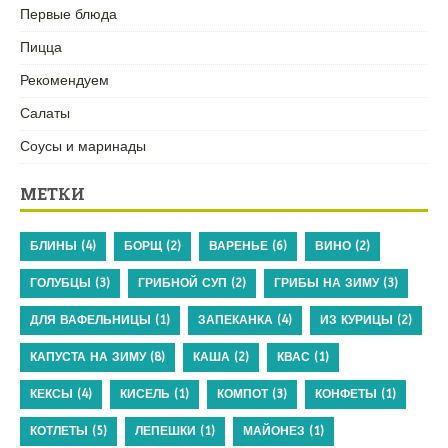
Первые блюда
Пицца
Рекомендуем
Салаты
Соусы и маринады
МЕТКИ
БЛИНЫ
(4)
БОРЩ
(2)
ВАРЕНЬЕ
(6)
ВИНО
(2)
ГОЛУБЦЫ
(3)
ГРИБНОЙ СУП
(2)
ГРИБЫ НА ЗИМУ
(3)
ДЛЯ ВАФЕЛЬНИЦЫ
(1)
ЗАПЕКАНКА
(4)
ИЗ КУРИЦЫ
(2)
КАПУСТА НА ЗИМУ
(8)
КАША
(2)
КВАС
(1)
КЕКСЫ
(4)
КИСЕЛЬ
(1)
КОМПОТ
(3)
КОНФЕТЫ
(1)
КОТЛЕТЫ
(5)
ЛЕПЕШКИ
(1)
МАЙОНЕЗ
(1)