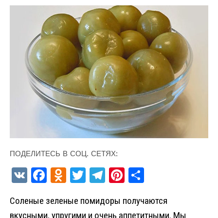
ПОДЕЛИТЕСЬ В СОЦ. СЕТЯХ:
V
F
O
T
T
Pi
О
K
a
d
w
el
nt
т
Соленые зеленые помидоры получаются
ce
n
it
e
er
п
вкусными, упругими и очень аппетитными. Мы