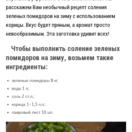
b
o
te
gr
es
р
расскажем Вам необычный рецепт соления
o
kl
r
a
t
а
зеленых помидоров на зиму с использованием
o
a
m
в
корицы. Вкус будет пряным, а аромат просто
k
ss
и
невообразимым. Эта заготовка удивит всех!
ni
т
ki
ь
Чтобы выполнить соление зеленых
помидоров на зиму, возьмем такие
ингредиенты:
зеленые помидоры 8 кг;
вода 1 л;
соль 2 ст.л.;
корица 1-1,5 ч.л.;
лавровый лист 10 шт.