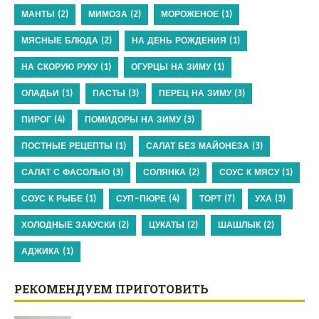
МАНТЫ
(2)
МИМОЗА
(2)
МОРОЖЕНОЕ
(1)
МЯСНЫЕ БЛЮДА
(2)
НА ДЕНЬ РОЖДЕНИЯ
(1)
НА СКОРУЮ РУКУ
(1)
ОГУРЦЫ НА ЗИМУ
(1)
ОЛАДЬИ
(1)
ПАСТЫ
(3)
ПЕРЕЦ НА ЗИМУ
(3)
ПИРОГ
(4)
ПОМИДОРЫ НА ЗИМУ
(3)
ПОСТНЫЕ РЕЦЕПТЫ
(1)
САЛАТ БЕЗ МАЙОНЕЗА
(3)
САЛАТ С ФАСОЛЬЮ
(3)
СОЛЯНКА
(2)
СОУС К МЯСУ
(1)
СОУС К РЫБЕ
(1)
СУП-ПЮРЕ
(4)
ТОРТ
(7)
УХА
(3)
ХОЛОДНЫЕ ЗАКУСКИ
(2)
ЦУКАТЫ
(2)
ШАШЛЫК
(2)
АДЖИКА
(1)
РЕКОМЕНДУЕМ ПРИГОТОВИТЬ