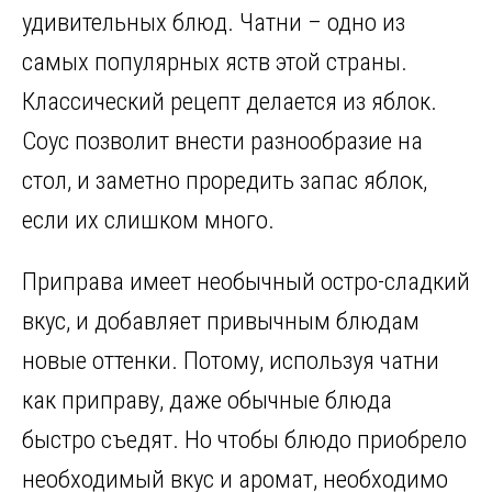
b
o
te
gr
es
р
удивительных блюд. Чатни – одно из
o
kl
r
a
t
а
самых популярных яств этой страны.
o
a
m
в
Классический рецепт делается из яблок.
k
ss
и
Соус позволит внести разнообразие на
ni
т
стол, и заметно проредить запас яблок,
ki
ь
если их слишком много.
Приправа имеет необычный остро-сладкий
вкус, и добавляет привычным блюдам
новые оттенки. Потому, используя чатни
как приправу, даже обычные блюда
быстро съедят. Но чтобы блюдо приобрело
необходимый вкус и аромат, необходимо