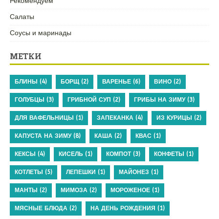
Рекомендуем
Салаты
Соусы и маринады
МЕТКИ
БЛИНЫ
(4)
БОРЩ
(2)
ВАРЕНЬЕ
(6)
ВИНО
(2)
ГОЛУБЦЫ
(3)
ГРИБНОЙ СУП
(2)
ГРИБЫ НА ЗИМУ
(3)
ДЛЯ ВАФЕЛЬНИЦЫ
(1)
ЗАПЕКАНКА
(4)
ИЗ КУРИЦЫ
(2)
КАПУСТА НА ЗИМУ
(8)
КАША
(2)
КВАС
(1)
КЕКСЫ
(4)
КИСЕЛЬ
(1)
КОМПОТ
(3)
КОНФЕТЫ
(1)
КОТЛЕТЫ
(5)
ЛЕПЕШКИ
(1)
МАЙОНЕЗ
(1)
МАНТЫ
(2)
МИМОЗА
(2)
МОРОЖЕНОЕ
(1)
МЯСНЫЕ БЛЮДА
(2)
НА ДЕНЬ РОЖДЕНИЯ
(1)