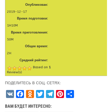
Опубликован:
2019-12-17
Время подготовки:
1H10M
Время приготовления:
50M
Общее время:
2H
Средний рейтинг:
Based on
1
Review(s)
ПОДЕЛИТЕСЬ В СОЦ. СЕТЯХ:
V
F
O
T
T
Pi
О
K
a
d
w
el
nt
т
ВАМ БУДЕТ ИНТЕРЕСНО:
ce
n
it
e
er
п