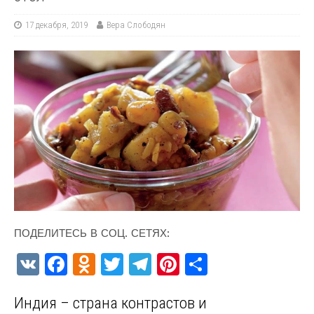
17 декабря, 2019
Вера Слободян
ПОДЕЛИТЕСЬ В СОЦ. СЕТЯХ:
V
F
O
T
T
Pi
О
K
a
d
w
el
nt
т
Индия – страна контрастов и
ce
n
it
e
er
п