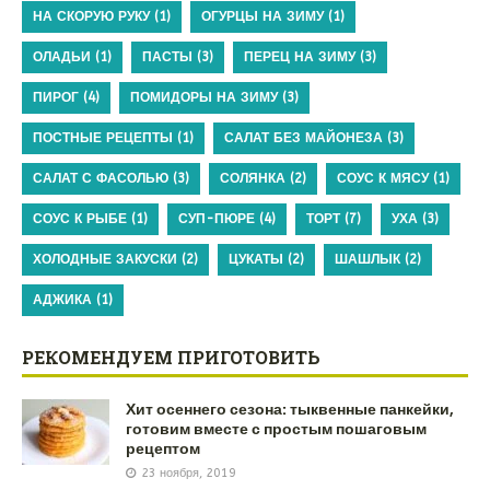
НА СКОРУЮ РУКУ
(1)
ОГУРЦЫ НА ЗИМУ
(1)
ОЛАДЬИ
(1)
ПАСТЫ
(3)
ПЕРЕЦ НА ЗИМУ
(3)
ПИРОГ
(4)
ПОМИДОРЫ НА ЗИМУ
(3)
ПОСТНЫЕ РЕЦЕПТЫ
(1)
САЛАТ БЕЗ МАЙОНЕЗА
(3)
САЛАТ С ФАСОЛЬЮ
(3)
СОЛЯНКА
(2)
СОУС К МЯСУ
(1)
СОУС К РЫБЕ
(1)
СУП-ПЮРЕ
(4)
ТОРТ
(7)
УХА
(3)
ХОЛОДНЫЕ ЗАКУСКИ
(2)
ЦУКАТЫ
(2)
ШАШЛЫК
(2)
АДЖИКА
(1)
РЕКОМЕНДУЕМ ПРИГОТОВИТЬ
Хит осеннего сезона: тыквенные панкейки,
готовим вместе с простым пошаговым
рецептом
23 ноября, 2019