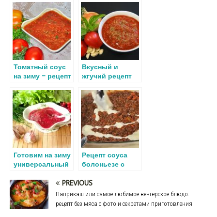
b
o
te
gr
es
р
o
kl
r
a
t
а
o
a
m
в
k
ss
и
Томатный соус
Вкусный и
ni
т
на зиму – рецепт
жгучий рецепт
ki
ь
вкусной
Цицибели на
заправки для
зиму – хочется
различных
остренького
блюд.
Подробная
инструкция и
фото
Готовим на зиму
Рецепт соуса
универсальный
болоньезе с
соус из калины:
фаршем в
рецепт с фото
домашних
PREVIOUS
условиях
Паприкаш или самое любимое венгерское блюдо:
рецепт без мяса с фото и секретами приготовления