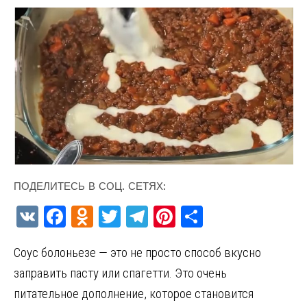
ПОДЕЛИТЕСЬ В СОЦ. СЕТЯХ:
V
F
O
T
T
Pi
О
K
a
d
w
el
nt
т
Соус болоньезе — это не просто способ вкусно
ce
n
it
e
er
п
заправить пасту или спагетти. Это очень
b
o
te
gr
es
р
питательное дополнение, которое становится
o
kl
r
a
t
а