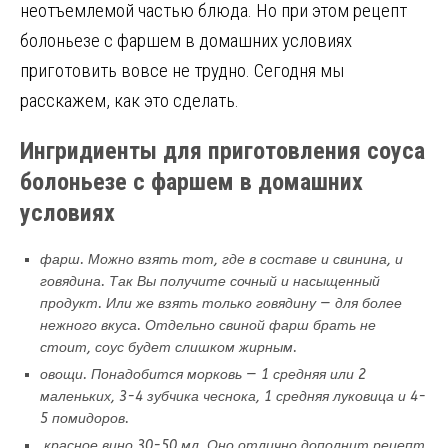
неотъемлемой частью блюда. Но при этом рецепт
o
a
m
в
болоньезе с фаршем в домашних условиях
k
ss
и
приготовить вовсе не трудно. Сегодня мы
ni
т
расскажем, как это сделать.
ki
ь
Ингридиенты для приготовления соуса
болоньезе с фаршем в домашних
условиях
фарш. Можно взять тот, где в составе и свинина, и
говядина. Так Вы получите сочный и насыщенный
продукт. Или же взять только говядину — для более
нежного вкуса. Отдельно свиной фарш брать не
стоит, соус будет слишком жирным.
овощи. Понадобится морковь — 1 средняя или 2
маленьких, 3-4 зубчика чеснока, 1 средняя луковица и 4-
5 помидоров.
красное вино 30-50 мл. Оно отлично дополнит рецепт