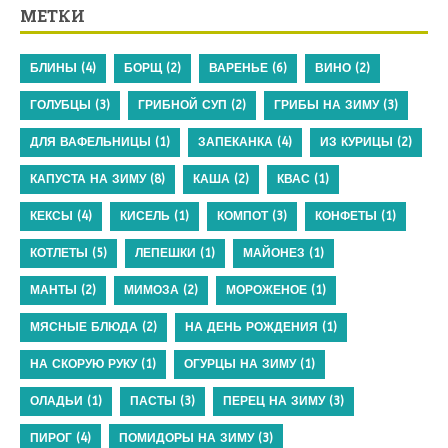
МЕТКИ
БЛИНЫ
(4)
БОРЩ
(2)
ВАРЕНЬЕ
(6)
ВИНО
(2)
ГОЛУБЦЫ
(3)
ГРИБНОЙ СУП
(2)
ГРИБЫ НА ЗИМУ
(3)
ДЛЯ ВАФЕЛЬНИЦЫ
(1)
ЗАПЕКАНКА
(4)
ИЗ КУРИЦЫ
(2)
КАПУСТА НА ЗИМУ
(8)
КАША
(2)
КВАС
(1)
КЕКСЫ
(4)
КИСЕЛЬ
(1)
КОМПОТ
(3)
КОНФЕТЫ
(1)
КОТЛЕТЫ
(5)
ЛЕПЕШКИ
(1)
МАЙОНЕЗ
(1)
МАНТЫ
(2)
МИМОЗА
(2)
МОРОЖЕНОЕ
(1)
МЯСНЫЕ БЛЮДА
(2)
НА ДЕНЬ РОЖДЕНИЯ
(1)
НА СКОРУЮ РУКУ
(1)
ОГУРЦЫ НА ЗИМУ
(1)
ОЛАДЬИ
(1)
ПАСТЫ
(3)
ПЕРЕЦ НА ЗИМУ
(3)
ПИРОГ
(4)
ПОМИДОРЫ НА ЗИМУ
(3)