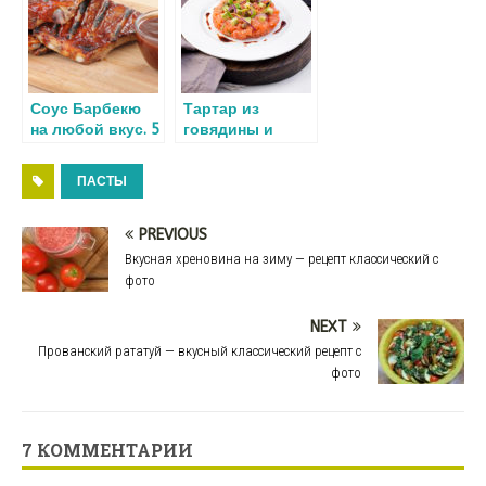
условиях
Соус Барбекю
Тартар из
на любой вкус. 5
говядины и
вариантов
лосося – два
рецепта с фото
рецепта
ПАСТЫ
изысканных
блюд к
празднику
PREVIOUS
Вкусная хреновина на зиму — рецепт классический с
фото
NEXT
Прованский рататуй — вкусный классический рецепт с
фото
7 КОММЕНТАРИИ