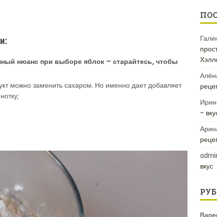
ПО
Гали
и:
прос
Хэлл
ный нюанс при выборе яблок — старайтесь, чтобы
Алён
дукт можно заменить сахаром. Но именно дает добавляет
рецеп
нотку;
Ирин
– вк
Арин
реце
admi
вкус
РУБ
Варе