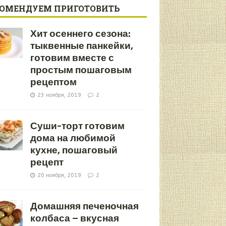
КОМЕНДУЕМ ПРИГОТОВИТЬ
Хит осеннего сезона:
тыквенные панкейки,
готовим вместе с
простым пошаговым
рецептом
23 ноября, 2019
2
Суши-торт готовим
дома на любимой
кухне, пошаговый
рецепт
20 ноября, 2019
2
Домашняя печеночная
колбаса – вкусная