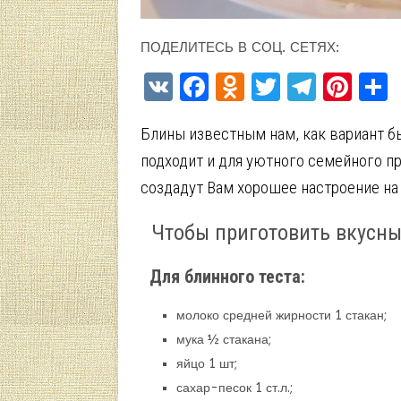
ПОДЕЛИТЕСЬ В СОЦ. СЕТЯХ:
V
F
O
T
T
Pi
K
a
d
w
el
nt
Блины известным нам, как вариант б
ce
n
it
e
er
подходит и для уютного семейного п
b
o
te
gr
es
создадут Вам хорошее настроение на
o
kl
r
a
t
o
a
m
Чтобы приготовить вкусные
k
ss
Для блинного теста:
ni
ki
молоко средней жирности 1 стакан;
мука ½ стакана;
яйцо 1 шт;
сахар-песок 1 ст.л.;