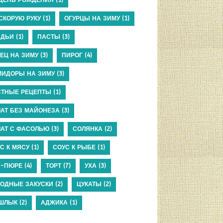
СКОРУЮ РУКУ
(1)
ОГУРЦЫ НА ЗИМУ
(1)
АДЬИ
(1)
ПАСТЫ
(3)
ЕЦ НА ЗИМУ
(3)
ПИРОГ
(4)
МИДОРЫ НА ЗИМУ
(3)
СТНЫЕ РЕЦЕПТЫ
(1)
АТ БЕЗ МАЙОНЕЗА
(3)
АТ С ФАСОЛЬЮ
(3)
СОЛЯНКА
(2)
С К МЯСУ
(1)
СОУС К РЫБЕ
(1)
П-ПЮРЕ
(4)
ТОРТ
(7)
УХА
(3)
ОДНЫЕ ЗАКУСКИ
(2)
ЦУКАТЫ
(2)
ШЛЫК
(2)
АДЖИКА
(1)