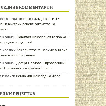
СЛЕДНИЕ КОММЕНТАРИИ
на
к записи
Печенье Пальцы ведьмы –
той и быстрый рецепт лакомства на
оуин
а
к записи
Любимая шоколадная колбаска –
т, родом из детства!
а
к записи
Как приготовить коричневый рис
усный и простой рецепт
а
к записи
Десерт Павлова – проверенный
пт. Пошаговая инструкция с фото
n
к записи
Веганский шоколад на любой
РИКИ РЕЦЕПТОВ
нье