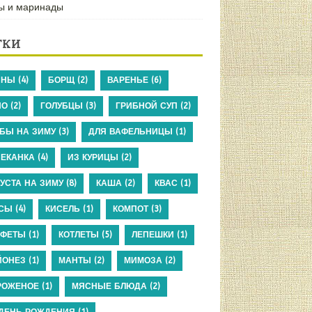
ы и маринады
ТКИ
ИНЫ
(4)
БОРЩ
(2)
ВАРЕНЬЕ
(6)
НО
(2)
ГОЛУБЦЫ
(3)
ГРИБНОЙ СУП
(2)
БЫ НА ЗИМУ
(3)
ДЛЯ ВАФЕЛЬНИЦЫ
(1)
ЕКАНКА
(4)
ИЗ КУРИЦЫ
(2)
УСТА НА ЗИМУ
(8)
КАША
(2)
КВАС
(1)
КСЫ
(4)
КИСЕЛЬ
(1)
КОМПОТ
(3)
НФЕТЫ
(1)
КОТЛЕТЫ
(5)
ЛЕПЕШКИ
(1)
ЙОНЕЗ
(1)
МАНТЫ
(2)
МИМОЗА
(2)
РОЖЕНОЕ
(1)
МЯСНЫЕ БЛЮДА
(2)
ДЕНЬ РОЖДЕНИЯ
(1)