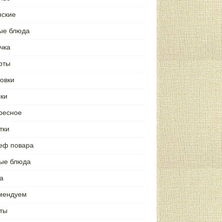
нские
ые блюда
чка
рты
товки
ски
ресное
тки
еф повара
ые блюда
а
мендуем
ты