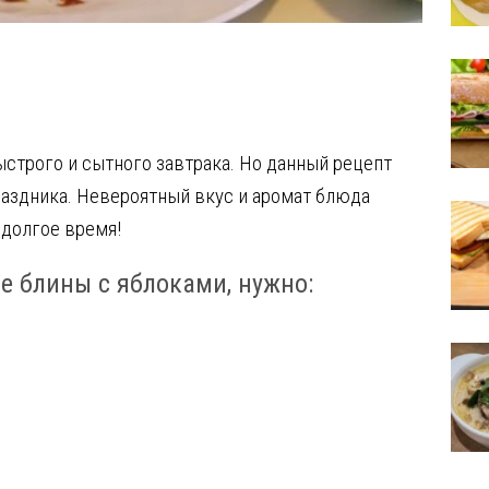
О
т
ыстрого и сытного завтрака. Но данный рецепт
п
раздника. Невероятный вкус и аромат блюда
р
 долгое время!
а
в
 блины с яблоками, нужно:
и
т
ь