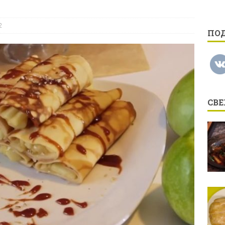
2
ПО
СВ