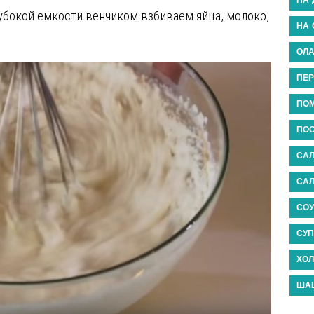
лубокой емкости венчиком взбиваем яйца, молоко,
НА 
ОЛ
ПЕР
ПО
ПО
САЛ
САЛ
СОУ
СУ
ХОЛ
ША