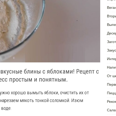
Вега
Втор
Выпе
Десе
Заго
Заку
Инте
Напи
кусные блины с яблоками! Рецепт с
От ш
есс простым и понятным.
Перв
нужно хорошо вымыть яблоки, очистить их от
Пицц
 нарезаем мякоть тонкой соломкой. Изюм
Реко
 воде.
Сала