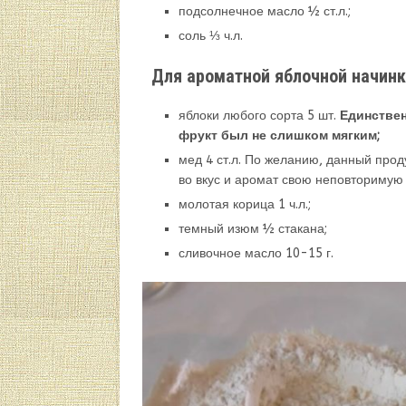
подсолнечное масло ½ ст.л.;
соль ⅓ ч.л.
Для ароматной яблочной начинк
яблоки любого сорта 5 шт.
Единствен
фрукт был не слишком мягким;
мед 4 ст.л. По желанию, данный про
во вкус и аромат свою неповторимую 
молотая корица 1 ч.л.;
темный изюм ½ стакана;
сливочное масло 10-15 г.