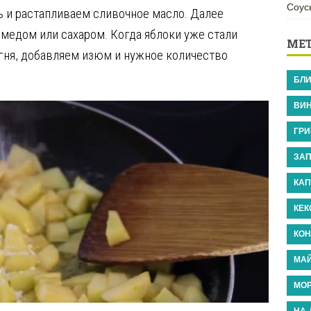
Соус
ь и растапливаем сливочное масло. Далее
 медом или сахаром. Когда яблоки уже стали
МЕ
гня, добавляем изюм и нужное количество
БЛ
ВИ
ГРИ
ЗАП
КАП
КЕ
КО
МА
МО
НА 