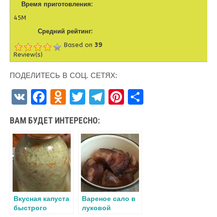
Время приготовления:
45M
Средний рейтинг:
Based on
39
Review(s)
ПОДЕЛИТЕСЬ В СОЦ. СЕТЯХ:
V
F
O
T
T
Pi
О
K
a
d
w
el
nt
т
ВАМ БУДЕТ ИНТЕРЕСНО:
ce
n
it
e
er
п
b
o
te
gr
es
р
o
kl
r
a
t
а
o
a
m
в
k
ss
и
Вкусная капуста
Вареное сало в
ni
т
быстрого
луковой