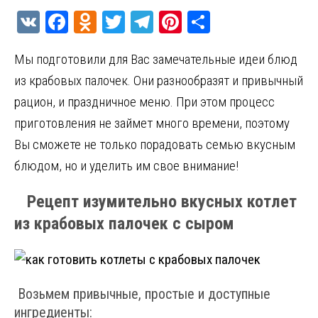
V
F
O
T
T
Pi
О
K
a
d
w
el
nt
т
Мы подготовили для Вас замечательные идеи блюд
ce
n
it
e
er
п
из крабовых палочек. Они разнообразят и привычный
b
o
te
gr
es
р
рацион, и праздничное меню. При этом процесс
o
kl
r
a
t
а
приготовления не займет много времени, поэтому
o
a
m
в
Вы сможете не только порадовать семью вкусным
k
ss
и
блюдом, но и уделить им свое внимание!
ni
т
ki
ь
Рецепт изумительно вкусных котлет
из крабовых палочек с сыром
Возьмем привычные, простые и доступные
ингредиенты: