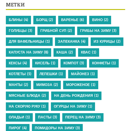
МЕТКИ
БЛИНЫ
(4)
БОРЩ
(2)
ВАРЕНЬЕ
(6)
ВИНО
(2)
ГОЛУБЦЫ
(3)
ГРИБНОЙ СУП
(2)
ГРИБЫ НА ЗИМУ
(3)
ДЛЯ ВАФЕЛЬНИЦЫ
(1)
ЗАПЕКАНКА
(4)
ИЗ КУРИЦЫ
(2)
КАПУСТА НА ЗИМУ
(8)
КАША
(2)
КВАС
(1)
КЕКСЫ
(4)
КИСЕЛЬ
(1)
КОМПОТ
(3)
КОНФЕТЫ
(1)
КОТЛЕТЫ
(5)
ЛЕПЕШКИ
(1)
МАЙОНЕЗ
(1)
МАНТЫ
(2)
МИМОЗА
(2)
МОРОЖЕНОЕ
(1)
МЯСНЫЕ БЛЮДА
(2)
НА ДЕНЬ РОЖДЕНИЯ
(1)
НА СКОРУЮ РУКУ
(1)
ОГУРЦЫ НА ЗИМУ
(1)
ОЛАДЬИ
(1)
ПАСТЫ
(3)
ПЕРЕЦ НА ЗИМУ
(3)
ПИРОГ
(4)
ПОМИДОРЫ НА ЗИМУ
(3)