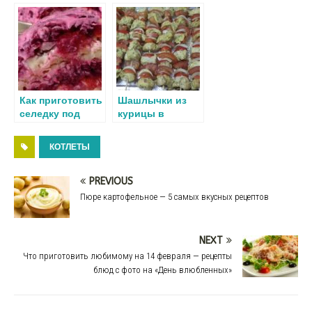
ki
ь
приготовления
шелухе, рецепт
— рецепт без
с фото
уксуса
пошагово
Как приготовить
Шашлычки из
селедку под
курицы в
шубой —
духовке на
пошаговый
шпажках с
КОТЛЕТЫ
рецепт с фото
овощами:
рецепт с фото
PREVIOUS
Пюре картофельное — 5 самых вкусных рецептов
NEXT
Что приготовить любимому на 14 февраля — рецепты
блюд с фото на «День влюбленных»