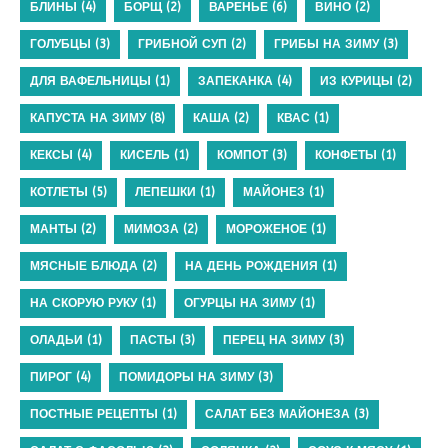
БЛИНЫ
(4)
БОРЩ
(2)
ВАРЕНЬЕ
(6)
ВИНО
(2)
ГОЛУБЦЫ
(3)
ГРИБНОЙ СУП
(2)
ГРИБЫ НА ЗИМУ
(3)
ДЛЯ ВАФЕЛЬНИЦЫ
(1)
ЗАПЕКАНКА
(4)
ИЗ КУРИЦЫ
(2)
КАПУСТА НА ЗИМУ
(8)
КАША
(2)
КВАС
(1)
КЕКСЫ
(4)
КИСЕЛЬ
(1)
КОМПОТ
(3)
КОНФЕТЫ
(1)
КОТЛЕТЫ
(5)
ЛЕПЕШКИ
(1)
МАЙОНЕЗ
(1)
МАНТЫ
(2)
МИМОЗА
(2)
МОРОЖЕНОЕ
(1)
МЯСНЫЕ БЛЮДА
(2)
НА ДЕНЬ РОЖДЕНИЯ
(1)
НА СКОРУЮ РУКУ
(1)
ОГУРЦЫ НА ЗИМУ
(1)
ОЛАДЬИ
(1)
ПАСТЫ
(3)
ПЕРЕЦ НА ЗИМУ
(3)
ПИРОГ
(4)
ПОМИДОРЫ НА ЗИМУ
(3)
ПОСТНЫЕ РЕЦЕПТЫ
(1)
САЛАТ БЕЗ МАЙОНЕЗА
(3)