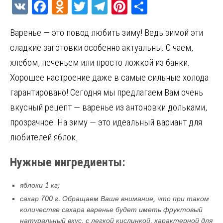
V
F
O
T
T
Pi
О
K
a
d
w
el
nt
т
Варенье — это повод любить зиму! Ведь зимой эти
ce
n
it
e
er
п
сладкие заготовки особенно актуальны. С чаем,
b
o
te
gr
es
р
хлебом, печеньем или просто ложкой из банки.
o
kl
r
a
t
а
Хорошее настроение даже в самые сильные холода
o
a
m
в
гарантировано! Сегодня мы предлагаем Вам очень
k
ss
и
вкусный рецепт — варенье из антоновки дольками,
ni
т
прозрачное. На зиму — это идеальный вариант для
ki
ь
любителей яблок.
Нужные ингредиенты:
яблоки 1 кг;
сахар 700 г. Обращаем Ваше внимание, что при таком
количестве сахара варенье будет иметь фруктовый
натуральный вкус, с легкой кислинкой, характерной для