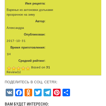
Имя рецепта:
Варенье из антоновки дольками
прозрачное на зиму
Автор:
Александра
Опубликован:
2017-10-31
Время приготовления:
1H
Средний рейтинг:
Based on
31
Review(s)
ПОДЕЛИТЕСЬ В СОЦ. СЕТЯХ:
V
F
O
T
T
Pi
О
K
a
d
w
el
nt
т
ВАМ БУДЕТ ИНТЕРЕСНО: