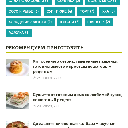
САЛАТ С ФАСОЛЬЮ
(3)
СОЛЯНКА
(2)
СОУС К МЯСУ
(1)
СОУС К РЫБЕ
(1)
СУП-ПЮРЕ
(4)
ТОРТ
(7)
УХА
(3)
ХОЛОДНЫЕ ЗАКУСКИ
(2)
ЦУКАТЫ
(2)
ШАШЛЫК
(2)
АДЖИКА
(1)
РЕКОМЕНДУЕМ ПРИГОТОВИТЬ
Хит осеннего сезона: тыквенные панкейки,
готовим вместе с простым пошаговым
рецептом
23 ноября, 2019
Суши-торт готовим дома на любимой кухне,
пошаговый рецепт
20 ноября, 2019
Домашняя печеночная колбаса – вкусная