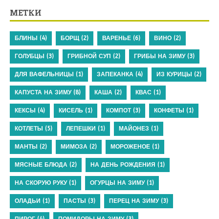
МЕТКИ
БЛИНЫ
(4)
БОРЩ
(2)
ВАРЕНЬЕ
(6)
ВИНО
(2)
ГОЛУБЦЫ
(3)
ГРИБНОЙ СУП
(2)
ГРИБЫ НА ЗИМУ
(3)
ДЛЯ ВАФЕЛЬНИЦЫ
(1)
ЗАПЕКАНКА
(4)
ИЗ КУРИЦЫ
(2)
КАПУСТА НА ЗИМУ
(8)
КАША
(2)
КВАС
(1)
КЕКСЫ
(4)
КИСЕЛЬ
(1)
КОМПОТ
(3)
КОНФЕТЫ
(1)
КОТЛЕТЫ
(5)
ЛЕПЕШКИ
(1)
МАЙОНЕЗ
(1)
МАНТЫ
(2)
МИМОЗА
(2)
МОРОЖЕНОЕ
(1)
МЯСНЫЕ БЛЮДА
(2)
НА ДЕНЬ РОЖДЕНИЯ
(1)
НА СКОРУЮ РУКУ
(1)
ОГУРЦЫ НА ЗИМУ
(1)
ОЛАДЬИ
(1)
ПАСТЫ
(3)
ПЕРЕЦ НА ЗИМУ
(3)
ПИРОГ
(4)
ПОМИДОРЫ НА ЗИМУ
(3)