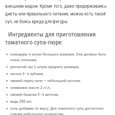
b
o
te
gr
es
р
внешним видом. Кроме того, даже придерживаясь
o
kl
r
a
t
а
диеты или правильного питания, можно есть такой
o
a
m
в
суп, не боясь вреда для фигуры.
k
ss
и
ni
т
Ингредиенты для приготовления
ki
ь
томатного супа-пюре:
помидоры 4 штуки большого размера. Они должны быть
очень спелыми;
репчатый лук 1 штука среднего размера;
чеснок 3-4 зубчика;
свежий перец чили — небольшой кусочек;
оливковое масло 2 ст.л.;
свежий базилик 3-4 веточки;
вода 200 мл;
соль добавим по вкусу. Для томатного супа достаточно
совсем небольшого количества.