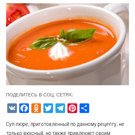
ПОДЕЛИТЕСЬ В СОЦ. СЕТЯХ:
V
F
O
T
T
Pi
О
K
a
d
w
el
nt
т
Суп-пюре, приготовленный по данному рецепту, не
ce
n
it
e
er
п
только вкусный, но также привлекает своим