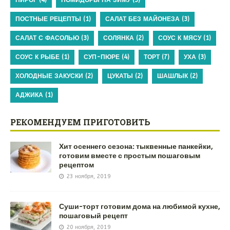
ПОСТНЫЕ РЕЦЕПТЫ
(1)
САЛАТ БЕЗ МАЙОНЕЗА
(3)
САЛАТ С ФАСОЛЬЮ
(3)
СОЛЯНКА
(2)
СОУС К МЯСУ
(1)
СОУС К РЫБЕ
(1)
СУП-ПЮРЕ
(4)
ТОРТ
(7)
УХА
(3)
ХОЛОДНЫЕ ЗАКУСКИ
(2)
ЦУКАТЫ
(2)
ШАШЛЫК
(2)
АДЖИКА
(1)
РЕКОМЕНДУЕМ ПРИГОТОВИТЬ
Хит осеннего сезона: тыквенные панкейки,
готовим вместе с простым пошаговым
рецептом
23 ноября, 2019
Суши-торт готовим дома на любимой кухне,
пошаговый рецепт
20 ноября, 2019