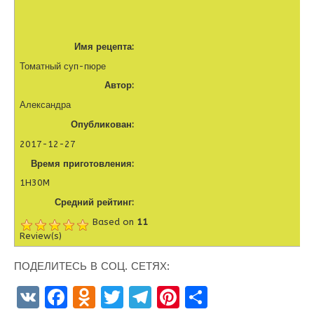
Имя рецепта:
Томатный суп-пюре
Автор:
Александра
Опубликован:
2017-12-27
Время приготовления:
1H30M
Средний рейтинг:
Based on
11
Review(s)
ПОДЕЛИТЕСЬ В СОЦ. СЕТЯХ:
V
F
O
T
T
Pi
О