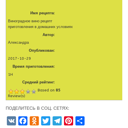
Имя рецепта:
Виноградное вино рецепт
приготовления в домашних условиях
Автор:
Александра
Опубликован:
2017-10-29
Время приготовления:
1H
Средний рейтинг:
Based on
85
Review(s)
ПОДЕЛИТЕСЬ В СОЦ. СЕТЯХ:
V
F
O
T
T
Pi
О