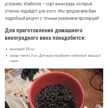
условиях, Изабелла — сорт винограда, который
o
kl
r
a
t
а
отлично подойдет для этого. Мы предлагаем Вам
o
a
m
в
подробный рецепт с точным указанием пропорций!
k
ss
и
ni
т
Для приготовления домашнего
ki
ь
виноградного вина понадобится:
виноград 10 кг;
сахар-песок 3 кг. Для вина наиболее подходит высший
сорт.