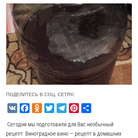
ПОДЕЛИТЕСЬ В СОЦ. СЕТЯХ:
V
F
O
T
T
Pi
О
K
a
d
w
el
nt
т
Сегодня мы подготовили для Вас необычный
ce
n
it
e
er
п
рецепт. Виноградное вино — рецепт в домашних
b
o
te
gr
es
р