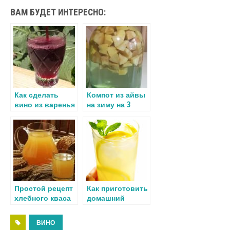
K
a
d
w
el
nt
т
ВАМ БУДЕТ ИНТЕРЕСНО:
ce
n
it
e
er
п
b
o
te
gr
es
р
o
kl
r
a
t
а
o
a
m
в
k
ss
и
Как сделать
Компот из айвы
ni
т
вино из варенья
на зиму на 3
ki
ь
в домашних
литровую банку
условиях
Простой рецепт
Как приготовить
хлебного кваса
домашний
в домашних
лимонад
условиях
ВИНО