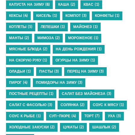
КАПУСТА НА ЗИМУ
(8)
КАША
(2)
КВАС
(1)
КЕКСЫ
(4)
КИСЕЛЬ
(1)
КОМПОТ
(3)
КОНФЕТЫ
(1)
КОТЛЕТЫ
(5)
ЛЕПЕШКИ
(1)
МАЙОНЕЗ
(1)
МАНТЫ
(2)
МИМОЗА
(2)
МОРОЖЕНОЕ
(1)
МЯСНЫЕ БЛЮДА
(2)
НА ДЕНЬ РОЖДЕНИЯ
(1)
НА СКОРУЮ РУКУ
(1)
ОГУРЦЫ НА ЗИМУ
(1)
ОЛАДЬИ
(1)
ПАСТЫ
(3)
ПЕРЕЦ НА ЗИМУ
(3)
ПИРОГ
(4)
ПОМИДОРЫ НА ЗИМУ
(3)
ПОСТНЫЕ РЕЦЕПТЫ
(1)
САЛАТ БЕЗ МАЙОНЕЗА
(3)
САЛАТ С ФАСОЛЬЮ
(3)
СОЛЯНКА
(2)
СОУС К МЯСУ
(1)
СОУС К РЫБЕ
(1)
СУП-ПЮРЕ
(4)
ТОРТ
(7)
УХА
(3)
ХОЛОДНЫЕ ЗАКУСКИ
(2)
ЦУКАТЫ
(2)
ШАШЛЫК
(2)