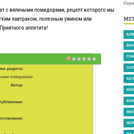
Соус
лат с вялеными помидорами, рецепт которого мы
егким завтраком, полезным ужином или
МЕ
Приятного аппетита!
БЛ
ВИ
ГРИ
ЗАП
мя рецепта:
еными помидорами
КАП
Автор:
КЕ
КО
публикован:
МА
готовления:
МО
НА 