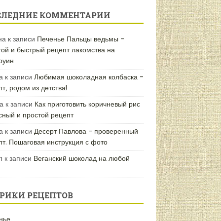
СЛЕДНИЕ КОММЕНТАРИИ
на
к записи
Печенье Пальцы ведьмы –
той и быстрый рецепт лакомства на
оуин
а
к записи
Любимая шоколадная колбаска –
т, родом из детства!
а
к записи
Как приготовить коричневый рис
усный и простой рецепт
а
к записи
Десерт Павлова – проверенный
пт. Пошаговая инструкция с фото
n
к записи
Веганский шоколад на любой
РИКИ РЕЦЕПТОВ
нье