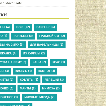
ы и маринады
ТКИ
ИНЫ
(4)
БОРЩ
(2)
ВАРЕНЬЕ
(6)
НО
(2)
ГОЛУБЦЫ
(3)
ГРИБНОЙ СУП
(2)
БЫ НА ЗИМУ
(3)
ДЛЯ ВАФЕЛЬНИЦЫ
(1)
ЕКАНКА
(4)
ИЗ КУРИЦЫ
(2)
УСТА НА ЗИМУ
(8)
КАША
(2)
КВАС
(1)
КСЫ
(4)
КИСЕЛЬ
(1)
КОМПОТ
(3)
НФЕТЫ
(1)
КОТЛЕТЫ
(5)
ЛЕПЕШКИ
(1)
ЙОНЕЗ
(1)
МАНТЫ
(2)
МИМОЗА
(2)
РОЖЕНОЕ
(1)
МЯСНЫЕ БЛЮДА
(2)
ДЕНЬ РОЖДЕНИЯ
(1)