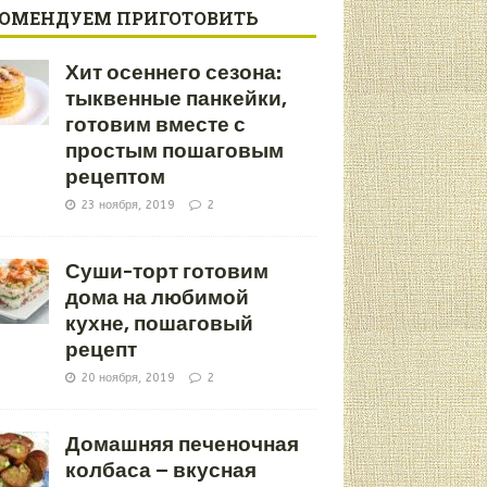
КОМЕНДУЕМ ПРИГОТОВИТЬ
Хит осеннего сезона:
тыквенные панкейки,
готовим вместе с
простым пошаговым
рецептом
23 ноября, 2019
2
Суши-торт готовим
дома на любимой
кухне, пошаговый
рецепт
20 ноября, 2019
2
Домашняя печеночная
колбаса – вкусная