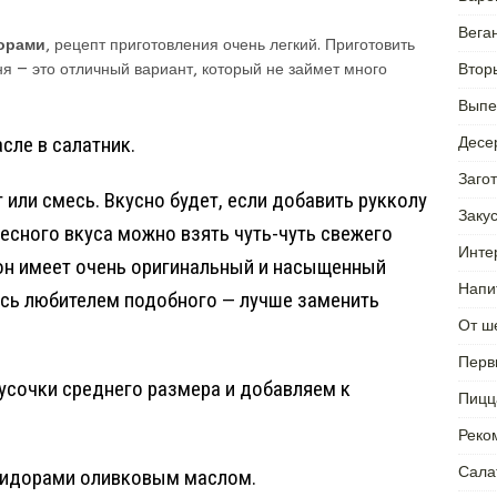
Вега
дорами
, рецепт приготовления очень легкий. Приготовить
Втор
ня — это отличный вариант, который не займет много
Выпе
сле в салатник.
Десе
Заго
 или смесь. Вкусно будет, если добавить рукколу
Заку
ресного вкуса можно взять чуть-чуть свежего
Инте
 он имеет очень оригинальный и насыщенный
Напи
есь любителем подобного — лучше заменить
От ш
Перв
усочки среднего размера и добавляем к
Пицц
Реко
Сала
омидорами оливковым маслом.