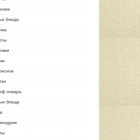
нские
ые блюда
чка
рты
товки
ски
ресное
тки
еф повара
ые блюда
а
мендуем
ты