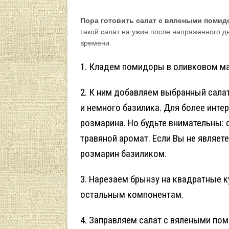
Пора готовить салат с вялеными поми
такой салат на ужин после напряженного д
времени.
1. Кладем помидоры в оливковом ма
2. К ним добавляем выбранный салат
и немного базилика. Для более инте
розмарина. Но будьте внимательны:
травяной аромат. Если Вы не являет
розмарин базиликом.
3. Нарезаем брынзу на квадратные к
остальным компонентам.
4. Заправляем салат с вялеными п