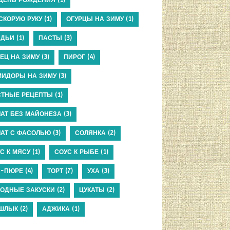
СКОРУЮ РУКУ
(1)
ОГУРЦЫ НА ЗИМУ
(1)
АДЬИ
(1)
ПАСТЫ
(3)
ЕЦ НА ЗИМУ
(3)
ПИРОГ
(4)
МИДОРЫ НА ЗИМУ
(3)
СТНЫЕ РЕЦЕПТЫ
(1)
АТ БЕЗ МАЙОНЕЗА
(3)
АТ С ФАСОЛЬЮ
(3)
СОЛЯНКА
(2)
С К МЯСУ
(1)
СОУС К РЫБЕ
(1)
П-ПЮРЕ
(4)
ТОРТ
(7)
УХА
(3)
ОДНЫЕ ЗАКУСКИ
(2)
ЦУКАТЫ
(2)
ШЛЫК
(2)
АДЖИКА
(1)