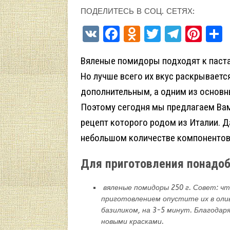
ПОДЕЛИТЕСЬ В СОЦ. СЕТЯХ:
V
F
O
T
T
Pi
K
a
d
w
el
nt
Вяленые помидоры подходят к паст
ce
n
it
e
er
Но лучше всего их вкус раскрывается
b
o
te
gr
es
дополнительным, а одним из основн
o
kl
r
a
t
Поэтому сегодня мы предлагаем Вам
o
a
m
рецепт которого родом из Италии. Д
k
ss
небольшом количестве компонентов,
ni
ki
Для приготовления понадо
вяленые помидоры 250 г. Совет: чт
приготовлением опустите их в олив
базиликом, на 3-5 минут. Благода
новыми красками.