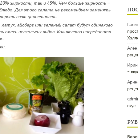
к 20% жирности, так и 45%. Чем больше жирность —
ПО
людо. Для этого салата не рекомендуем заменять
отерять свою целостность.
Гали
латук, айсберг или зеленый салат будут одинаково
прос
ь смесь нескольких видов. Количество ингредиента
Хэлл
м.
ки.
Алён
рецеп
Ирин
– вк
Арин
реце
admi
вкус
РУБ
Варе