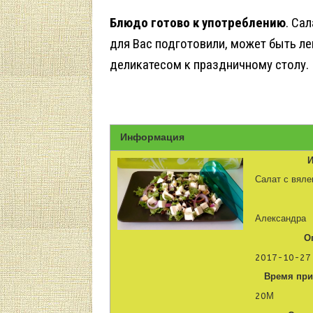
Блюдо готово к употреблению
. Са
для Вас подготовили, может быть л
деликатесом к праздничному столу. 
Информация
И
Салат с вял
Александра
О
2017-10-27
Время при
20М