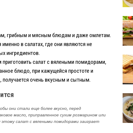
О
т
ам, грибным и мясным блюдам и даже омлетам.
п
 именно в салатах, где они являются не
р
ых ингредиентов.
а
 приготовить салат с вялеными помидорами,
в
анное блюдо, при кажущейся простоте и
и
 получается очень вкусным и сытным.
т
ь
бится
обы они стали еще более вкусно, перед
ковое масло, приправленное сухим розмарином или
ря этому салат с вялеными помидорами заиграет