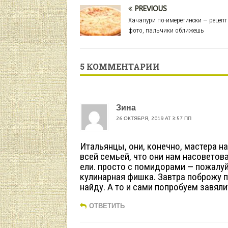
PREVIOUS
Хачапури по-имеретински — рецепт
фото, пальчики оближешь
5 КОММЕНТАРИИ
Зина
26 ОКТЯБРЯ, 2019 AT 3:57 ПП
Итальянцы, они, конечно, мастера н
всей семьей, что они нам насоветов
ели. просто с помидорами — пожалу
кулинарная фишка. Завтра поброжу п
найду. А то и сами попробуем завя
ОТВЕТИТЬ