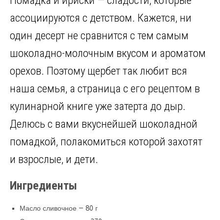
Помадка и ириски — сладости, которые
ce
n
it
e
er
п
b
o
te
gr
es
р
ассоциируются с детством. Кажется, ни
o
kl
r
a
t
а
один десерт не сравнится с тем самым
o
a
m
в
шоколадно-молочным вкусом и ароматом
k
ss
и
орехов. Поэтому щербет так любит вся
ni
т
наша семья, а страница с его рецептом в
ki
ь
кулинарной книге уже затерта до дыр.
Делюсь с вами вкуснейшей шоколадной
помадкой, полакомиться которой захотят
и взрослые, и дети.
Ингредиенты
Масло сливочное — 80 г