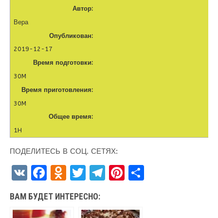
Автор:
Вера
Опубликован:
2019-12-17
Время подготовки:
30M
Время приготовления:
30M
Общее время:
1H
ПОДЕЛИТЕСЬ В СОЦ. СЕТЯХ:
V
F
O
T
T
Pi
О
K
a
d
w
el
nt
т
ВАМ БУДЕТ ИНТЕРЕСНО:
ce
n
it
e
er
п