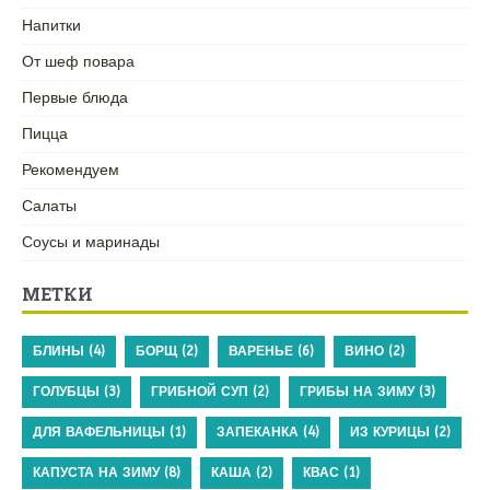
Напитки
От шеф повара
Первые блюда
Пицца
Рекомендуем
Салаты
Соусы и маринады
МЕТКИ
БЛИНЫ
(4)
БОРЩ
(2)
ВАРЕНЬЕ
(6)
ВИНО
(2)
ГОЛУБЦЫ
(3)
ГРИБНОЙ СУП
(2)
ГРИБЫ НА ЗИМУ
(3)
ДЛЯ ВАФЕЛЬНИЦЫ
(1)
ЗАПЕКАНКА
(4)
ИЗ КУРИЦЫ
(2)
КАПУСТА НА ЗИМУ
(8)
КАША
(2)
КВАС
(1)