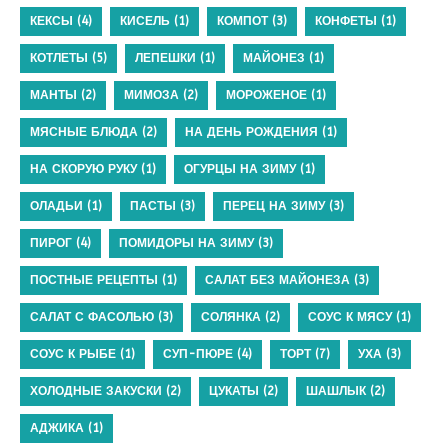
КЕКСЫ
(4)
КИСЕЛЬ
(1)
КОМПОТ
(3)
КОНФЕТЫ
(1)
КОТЛЕТЫ
(5)
ЛЕПЕШКИ
(1)
МАЙОНЕЗ
(1)
МАНТЫ
(2)
МИМОЗА
(2)
МОРОЖЕНОЕ
(1)
МЯСНЫЕ БЛЮДА
(2)
НА ДЕНЬ РОЖДЕНИЯ
(1)
НА СКОРУЮ РУКУ
(1)
ОГУРЦЫ НА ЗИМУ
(1)
ОЛАДЬИ
(1)
ПАСТЫ
(3)
ПЕРЕЦ НА ЗИМУ
(3)
ПИРОГ
(4)
ПОМИДОРЫ НА ЗИМУ
(3)
ПОСТНЫЕ РЕЦЕПТЫ
(1)
САЛАТ БЕЗ МАЙОНЕЗА
(3)
САЛАТ С ФАСОЛЬЮ
(3)
СОЛЯНКА
(2)
СОУС К МЯСУ
(1)
СОУС К РЫБЕ
(1)
СУП-ПЮРЕ
(4)
ТОРТ
(7)
УХА
(3)
ХОЛОДНЫЕ ЗАКУСКИ
(2)
ЦУКАТЫ
(2)
ШАШЛЫК
(2)
АДЖИКА
(1)